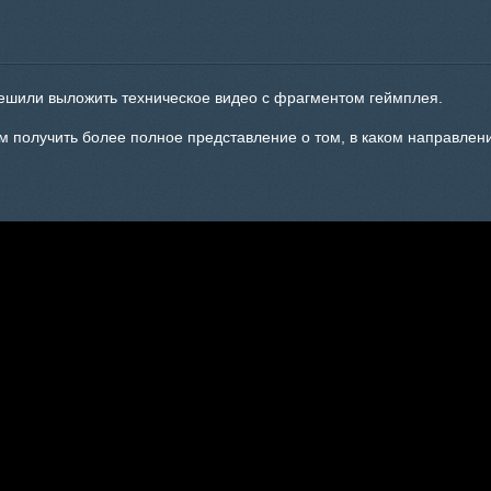
ешили выложить техническое видео с фрагментом геймплея.
м получить более полное представление о том, в каком направлен