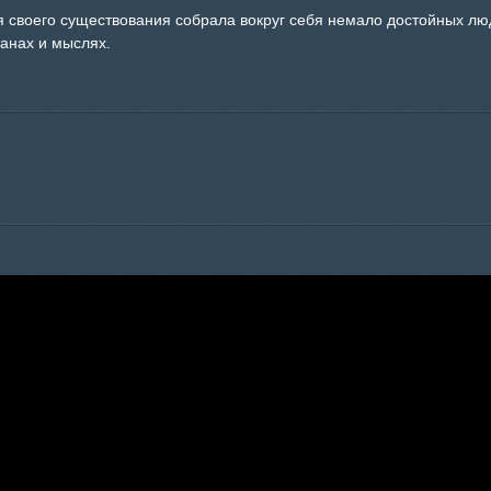
я своего существования собрала вокруг себя немало достойных лю
ланах и мыслях.